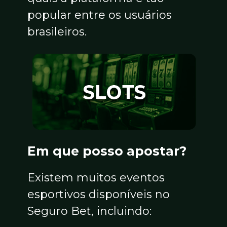
popular entre os usuários
brasileiros.
Em que posso apostar?
Existem muitos eventos
esportivos disponíveis no
Seguro Bet, incluindo: