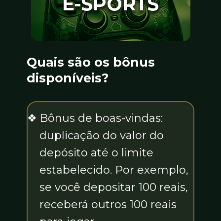
Quais são os bônus
disponíveis?
Bônus de boas-vindas:
❖
duplicação do valor do
depósito até o limite
estabelecido. Por exemplo,
se você depositar 100 reais,
receberá outros 100 reais