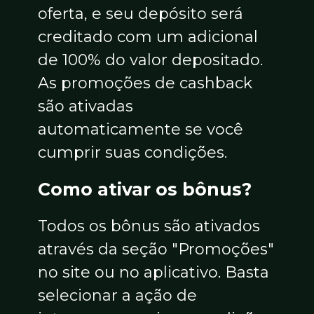
oferta, e seu depósito será
creditado com um adicional
de 100% do valor depositado.
As promoções de cashback
são ativadas
automaticamente se você
cumprir suas condições.
Como ativar os bônus?
Todos os bônus são ativados
através da seção "Promoções"
no site ou no aplicativo. Basta
selecionar a ação de