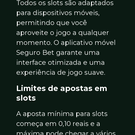
Todos os slots são adaptados
para dispositivos móveis,
permitindo que você
aproveite o jogo a qualquer
momento. O aplicativo móvel
Seguro Bet garante uma
interface otimizada e uma
experiência de jogo suave.
Limites de apostas em
slots
A aposta mínima para slots
começa em 0,10 reais e a
máxima pode chegar a vários