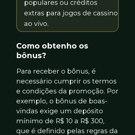
populares ou créditos
extras para jogos de cassino
ao vivo.
Como obtenho os
bônus?
Para receber o bônus, é
necessário cumprir os termos
e condições da promoção. Por
exemplo, o bônus de boas-
vindas exige um depósito
mínimo de R$ 10 a R$ 300,
que é definido pelas regras da