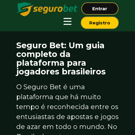
Entrar
Registro
Seguro Bet: Um guia
completo da
plataforma para
jogadores brasileiros
O Seguro Bet é uma
plataforma que há muito
tempo é reconhecida entre os
entusiastas de apostas e jogos
de azar em todo o mundo. No