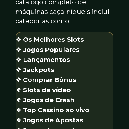
catálogo completo de
máquinas caça-níqueis inclui
categorias como:
Os Melhores Slots
❖
Jogos Populares
❖
Lançamentos
❖
Jackpots
❖
Comprar Bônus
❖
Slots de vídeo
❖
Jogos de Crash
❖
Top Cassino ao vivo
❖
Jogos de Apostas
❖