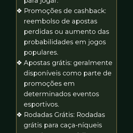
para jogar.
Promoções de cashback:
❖
reembolso de apostas
perdidas ou aumento das
probabilidades em jogos
populares.
Apostas grátis: geralmente
❖
disponíveis como parte de
promoções em
determinados eventos
esportivos.
Rodadas Grátis: Rodadas
❖
grátis para caça-níqueis