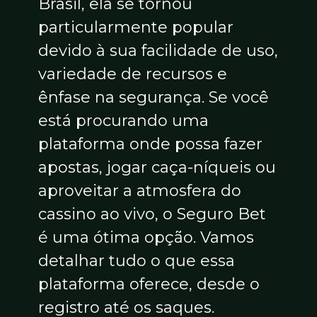
Brasil, ela se tornou
particularmente popular
devido à sua facilidade de uso,
variedade de recursos e
ênfase na segurança. Se você
está procurando uma
plataforma onde possa fazer
apostas, jogar caça-níqueis ou
aproveitar a atmosfera do
cassino ao vivo, o Seguro Bet
é uma ótima opção. Vamos
detalhar tudo o que essa
plataforma oferece, desde o
registro até os saques.