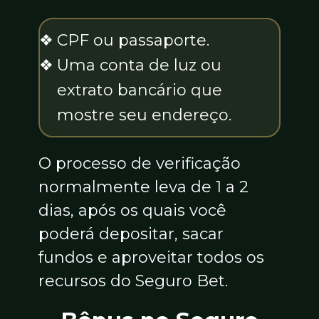
CPF ou passaporte.
❖
Uma conta de luz ou
❖
extrato bancário que
mostre seu endereço.
O processo de verificação
normalmente leva de 1 a 2
dias, após os quais você
poderá depositar, sacar
fundos e aproveitar todos os
recursos do Seguro Bet.