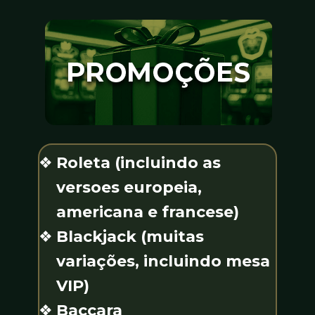
Roleta (incluindo as
❖
versoes europeia,
americana e francese)
Blackjack (muitas
❖
variações, incluindo mesa
VIP)
Baccara
❖